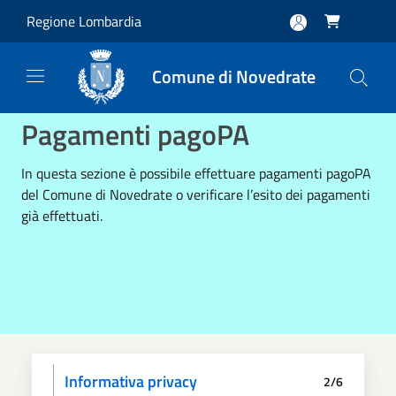
Salta al contenuto principale
Regione Lombardia

Comune di Novedrate
Pagamenti pagoPA
In questa sezione è possibile effettuare pagamenti pagoPA
del Comune di Novedrate o verificare l’esito dei pagamenti
già effettuati.
Informativa privacy
2/6
Scegli il pagamento
Dati anagrafici
Paga
Riepilogo